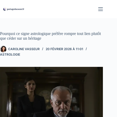
Passer
au
contenu
Pourquoi ce signe astrologique préfère rompre tout lien plutôt
que céder sur un héritage
CAROLINE VASSEUR
20 FÉVRIER 2026 À 11:01
ASTROLOGIE