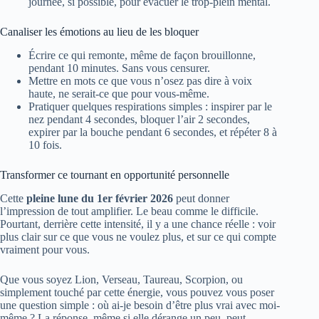
journée, si possible, pour évacuer le trop-plein mental.
Canaliser les émotions au lieu de les bloquer
Écrire ce qui remonte, même de façon brouillonne,
pendant 10 minutes. Sans vous censurer.
Mettre en mots ce que vous n’osez pas dire à voix
haute, ne serait-ce que pour vous-même.
Pratiquer quelques respirations simples : inspirer par le
nez pendant 4 secondes, bloquer l’air 2 secondes,
expirer par la bouche pendant 6 secondes, et répéter 8 à
10 fois.
Transformer ce tournant en opportunité personnelle
Cette
pleine lune du 1er février 2026
peut donner
l’impression de tout amplifier. Le beau comme le difficile.
Pourtant, derrière cette intensité, il y a une chance réelle : voir
plus clair sur ce que vous ne voulez plus, et sur ce qui compte
vraiment pour vous.
Que vous soyez Lion, Verseau, Taureau, Scorpion, ou
simplement touché par cette énergie, vous pouvez vous poser
une question simple : où ai-je besoin d’être plus vrai avec moi-
même ? La réponse, même si elle dérange un peu, peut